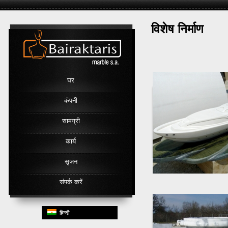
विशेष निर्माण
Link
घर
कंपनी
सामग्री
कार्य
सृजन
संपर्क करें
हिन्दी