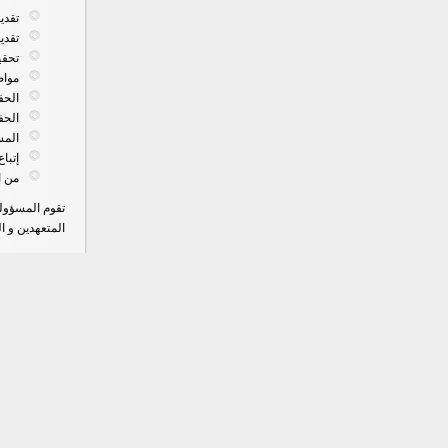
تقدي
تقدي
تحقي
مواص
الحف
الحف
المس
إتباع
من ا
تقوم المسؤولية
المتعهدين و ا