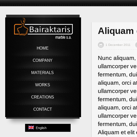
Link
Aliquam 
1 December 2011
HOME
Nunc aliquam,
COMPANY
ullamcorper vel
MATERIALS
fermentum, dui 
aliquam, orci 
WORKS
ullamcorper vel
CREATIONS
fermentum, dui 
aliquam, orci 
CONTACT
ullamcorper vel
fermentum, dui 
English
Aliquam et elit